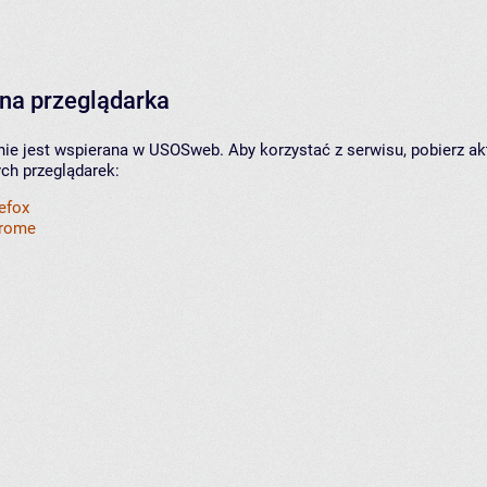
na przeglądarka
nie jest wspierana w USOSweb. Aby korzystać z serwisu, pobierz ak
ych przeglądarek:
refox
hrome