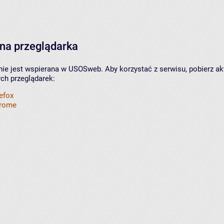
na przeglądarka
nie jest wspierana w USOSweb. Aby korzystać z serwisu, pobierz ak
ych przeglądarek:
refox
hrome