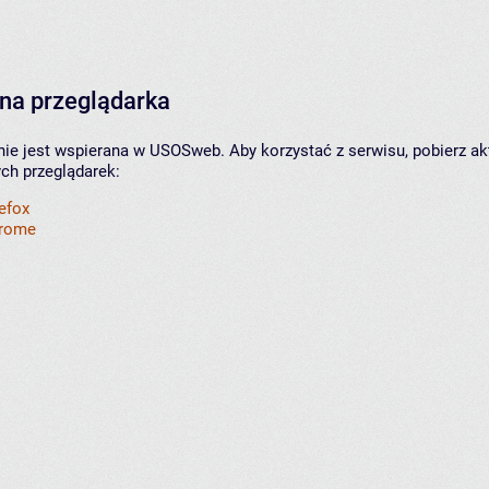
na przeglądarka
nie jest wspierana w USOSweb. Aby korzystać z serwisu, pobierz ak
ych przeglądarek:
refox
hrome