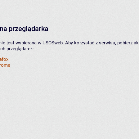
na przeglądarka
nie jest wspierana w USOSweb. Aby korzystać z serwisu, pobierz ak
ych przeglądarek:
refox
hrome