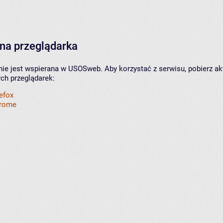
na przeglądarka
nie jest wspierana w USOSweb. Aby korzystać z serwisu, pobierz ak
ych przeglądarek:
refox
hrome