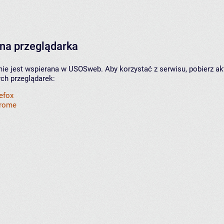
na przeglądarka
nie jest wspierana w USOSweb. Aby korzystać z serwisu, pobierz ak
ych przeglądarek:
refox
hrome