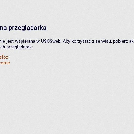
na przeglądarka
nie jest wspierana w USOSweb. Aby korzystać z serwisu, pobierz ak
ych przeglądarek:
refox
hrome