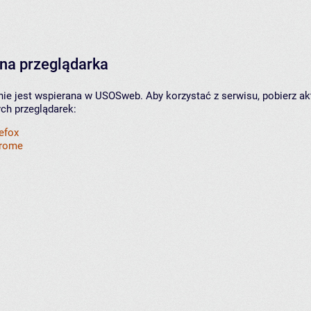
na przeglądarka
nie jest wspierana w USOSweb. Aby korzystać z serwisu, pobierz ak
ych przeglądarek:
refox
hrome