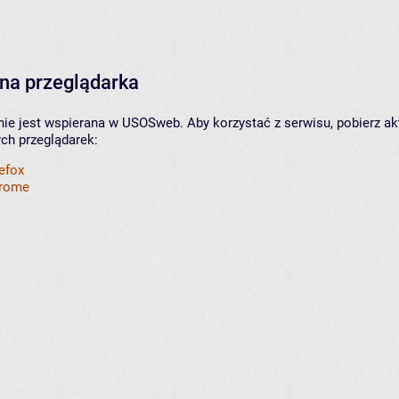
na przeglądarka
nie jest wspierana w USOSweb. Aby korzystać z serwisu, pobierz ak
ych przeglądarek:
refox
hrome