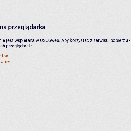
na przeglądarka
nie jest wspierana w USOSweb. Aby korzystać z serwisu, pobierz ak
ych przeglądarek:
refox
hrome