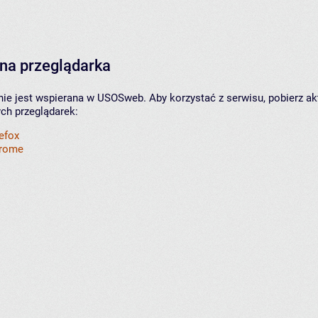
na przeglądarka
nie jest wspierana w USOSweb. Aby korzystać z serwisu, pobierz ak
ych przeglądarek:
refox
hrome