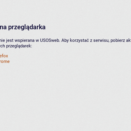
na przeglądarka
nie jest wspierana w USOSweb. Aby korzystać z serwisu, pobierz ak
ych przeglądarek:
refox
hrome