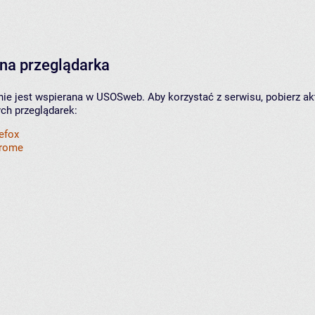
na przeglądarka
nie jest wspierana w USOSweb. Aby korzystać z serwisu, pobierz ak
ych przeglądarek:
refox
hrome