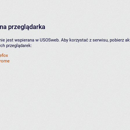
na przeglądarka
nie jest wspierana w USOSweb. Aby korzystać z serwisu, pobierz ak
ych przeglądarek:
refox
hrome