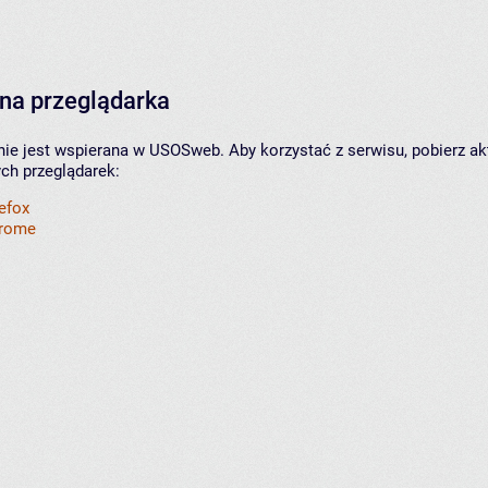
na przeglądarka
nie jest wspierana w USOSweb. Aby korzystać z serwisu, pobierz ak
ych przeglądarek:
refox
hrome