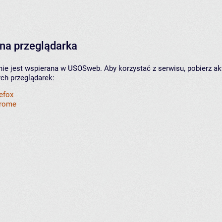
na przeglądarka
nie jest wspierana w USOSweb. Aby korzystać z serwisu, pobierz ak
ych przeglądarek:
refox
hrome