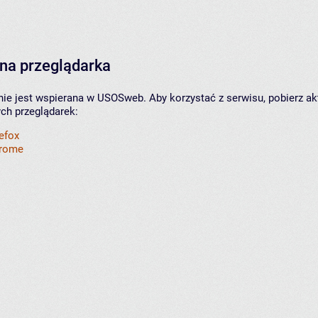
na przeglądarka
nie jest wspierana w USOSweb. Aby korzystać z serwisu, pobierz ak
ych przeglądarek:
refox
hrome